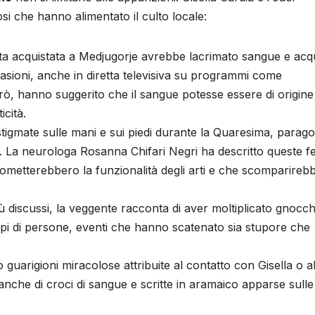
osi che hanno alimentato il culto locale:
ta acquistata a Medjugorje avrebbe lacrimato sangue e acq
ioni, anche in diretta televisiva su programmi come
rò, hanno suggerito che il sangue potesse essere di origine
icità.
tigmate sulle mani e sui piedi durante la Quaresima, parago
. La neurologa Rosanna Chifari Negri ha descritto queste fe
etterebbero la funzionalità degli arti e che scomparireb
iù discussi, la veggente racconta di aver moltiplicato gnocch
pi di persone, eventi che hanno scatenato sia stupore che
 guarigioni miracolose attribuite al contatto con Gisella o al
nche di croci di sangue e scritte in aramaico apparse sulle