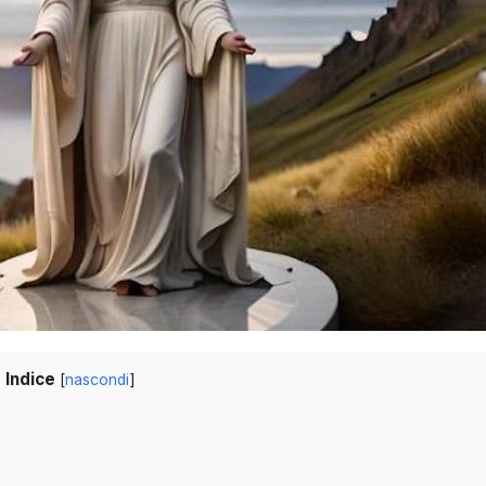
Indice
[
nascondi
]