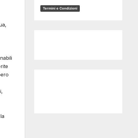
Termini e Condizioni
ua,
nabili
rite
bero
i,
la