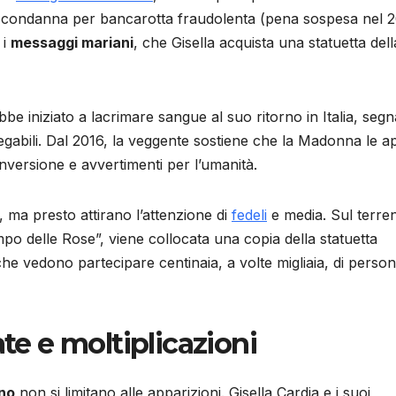
 condanna per bancarotta fraudolenta (pena sospesa nel 2
 i
messaggi mariani
, che Gisella acquista una statuetta dell
be iniziato a lacrimare sangue al suo ritorno in Italia, seg
spiegabili. Dal 2016, la veggente sostiene che la Madonna le a
nversione e avvertimenti per l’umanità.
, ma presto attirano l’attenzione di
fedeli
e media. Sul terren
po delle Rose”, viene collocata una copia della statuetta
 che vedono partecipare centinaia, a volte migliaia, di perso
ate e moltiplicazioni
no
non si limitano alle apparizioni. Gisella Cardia e i suoi