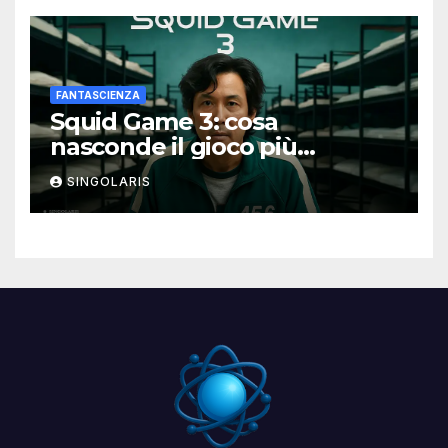
FANTASCIENZA
Squid Game 3: cosa
nasconde il gioco più
spietato della serie
SINGOLARIS