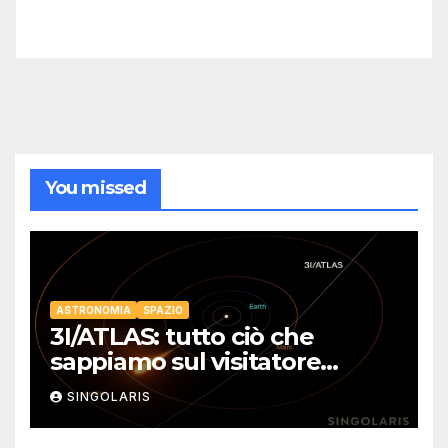
You missed
ASTRONOMIA
SPAZIO
3I/ATLAS: tutto ciò che
sappiamo sul visitatore
interstellare
SINGOLARIS