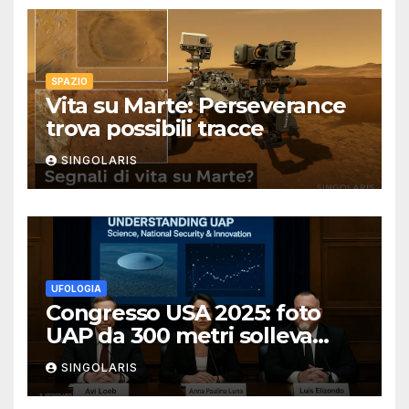
SPAZIO
Vita su Marte: Perseverance
trova possibili tracce
SINGOLARIS
UFOLOGIA
Congresso USA 2025: foto
UAP da 300 metri solleva
polemiche
SINGOLARIS