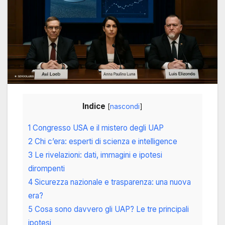
Indice
[
nascondi
]
1 Congresso USA e il mistero degli UAP
2 Chi c’era: esperti di scienza e intelligence
3 Le rivelazioni: dati, immagini e ipotesi
dirompenti
4 Sicurezza nazionale e trasparenza: una nuova
era?
5 Cosa sono davvero gli UAP? Le tre principali
ipotesi