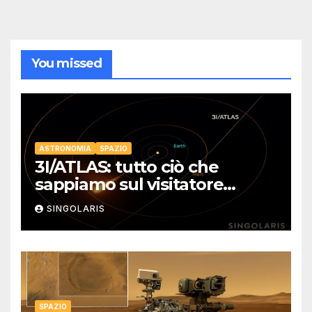
You missed
ASTRONOMIA
SPAZIO
3I/ATLAS: tutto ciò che
sappiamo sul visitatore
interstellare
SINGOLARIS
SPAZIO