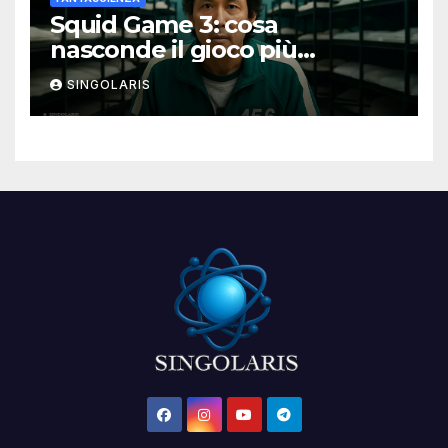
Squid Game 3: cosa
nasconde il gioco più
spietato della serie
SINGOLARIS