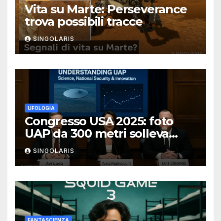
Vita su Marte: Perseverance
trova possibili tracce
SINGOLARIS
UFOLOGIA
Congresso USA 2025: foto
UAP da 300 metri solleva
polemiche
SINGOLARIS
FANTASCIENZA