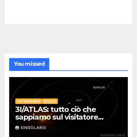
You missed
ASTRONOMIA
SPAZIO
3I/ATLAS: tutto ciò che
sappiamo sul visitatore
interstellare
SINGOLARIS