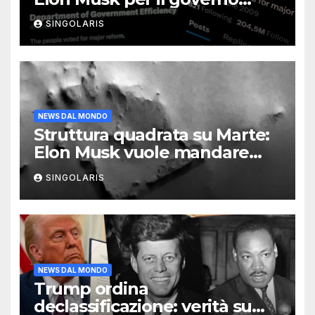
USA?
SINGOLARIS
NEWS DAL MONDO
Struttura quadrata su Marte:
Elon Musk vuole mandare
astronauti
SINGOLARIS
NEWS DAL MONDO
Trump ordina
declassificazione: verità su