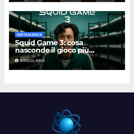
FANTASCIENZA
Squid Game 3: cosa
nasconde il gioco più
spietato della serie
SINGOLARIS