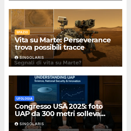
SPAZIO
Vita su Marte: Perseverance
trova possibili tracce
SINGOLARIS
UFOLOGIA
Congresso USA 2025: foto
UAP da 300 metri solleva
polemiche
SINGOLARIS