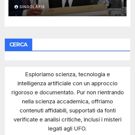
John F. Kennedy e MLK
SINGOLARIS
CERCA
Esploriamo scienza, tecnologia e
intelligenza artificiale con un approccio
rigoroso e documentato. Pur non rientrando
nella scienza accademica, offriamo
contenuti affidabili, supportati da fonti
verificate e analisi critiche, inclusi i misteri
legati agli UFO.