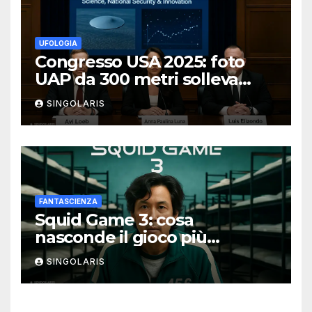
UFOLOGIA
Congresso USA 2025: foto
UAP da 300 metri solleva
polemiche
SINGOLARIS
FANTASCIENZA
Squid Game 3: cosa
nasconde il gioco più
spietato della serie
SINGOLARIS