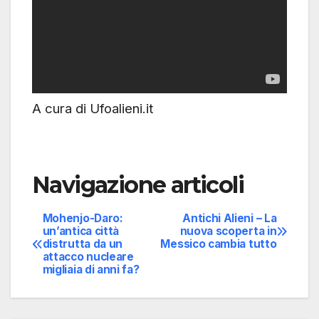
A cura di Ufoalieni.it
Navigazione articoli
Mohenjo-Daro:
Antichi Alieni – La
un’antica città
nuova scoperta in
distrutta da un
Messico cambia tutto
attacco nucleare
migliaia di anni fa?