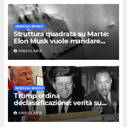
NEWS DAL MONDO
Struttura quadrata su Marte:
Elon Musk vuole mandare
astronauti
SINGOLARIS
NEWS DAL MONDO
Trump ordina
declassificazione: verità su
John F. Kennedy e MLK
SINGOLARIS